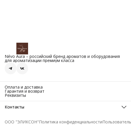
Névo Aura – российский бренд ароматов и оборудования
для ароматизации премиум класса
Оплата и доставка
Гарантия и возврат
Реквизиты
Контакты
Адрес
249039, Калужская область, г. Обнинск, ул.
ООО "ЭЛИКСОН"
Политика конфиденциальности
Пользователь
Университетская. д. 2, офис 327, Технопарк «Обнинск»
Телефон
8 (800) 101-53-16