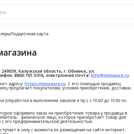
ллеры
Подарочная карта
магазина
 249039, Калужская область, г. Обнинск, ул. 
лефон: 8800-101-5316, электронная почта:
info@nevoaura.ru
.
рнет-адресу:
https://nevoaura.ru
. С его помощью продавец
вец предлагает покупателям, условия приобретения, доставки,
(обработка и выполнение заказов и пр.): с 10.00 до 19.00 по
которое оформило заказ на приобретение товара у продавца в
ебитель - физическое лицо, которое приобретает товар для
ы с его предпринимательской деятельностью.
вступает в силу с момента ее размещения на сайте интернет-
зыва.