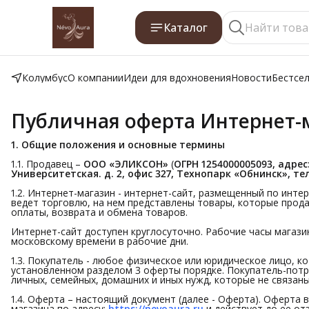
Каталог
Колумбус
О компании
Идеи для вдохновения
Новости
Бестсе
Публичная оферта Интернет-
1. Общие положения и основные термины
1.1. Продавец –
ООО «ЭЛИКСОН»
(
ОГРН 1254000005093, адрес:
Университетская. д. 2, офис 327, Технопарк «Обнинск», те
1.2. Интернет-магазин - интернет-сайт, размещенный по инте
ведет торговлю, на нем представлены товары, которые прода
оплаты, возврата и обмена товаров.
Интернет-сайт доступен круглосуточно. Рабочие часы магазина 
московскому времени в рабочие дни.
1.3. Покупатель - любое физическое или юридическое лицо, 
установленном разделом 3 оферты порядке. Покупатель-потр
личных, семейных, домашних и иных нужд, которые не связан
1.4. Оферта – настоящий документ (далее - Оферта). Оферта 
магазина по адресу:
https://nevoaura.ru
и действует до ее от