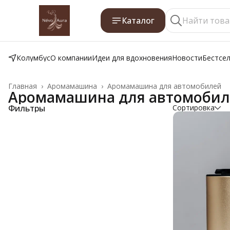
Каталог
Колумбус
О компании
Идеи для вдохновения
Новости
Бестсе
Главная
›
Аромамашина
›
Аромамашина для автомобилей
Аромамашина для автомоби
Фильтры
Сортировка