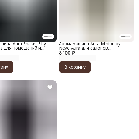
ина Aura Shake it! by
Аромамашина Aura Minion by
ra для помещений и
Névo Aura для салонов
илей, материал корпуса
8 100 ₽
автомобилей, металлический
 цвет белый с золотым
корпус, цвет матовый темно-
серый
зину
В корзину