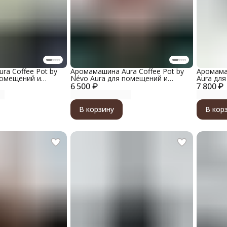
ra Coffee Pot by
Аромамашина Aura Coffee Pot by
Аромама
помещений и
Névo Aura для помещений и
Aura дл
атериал корпуса
6 500 ₽
автомобилей, материал корпуса
7 800 ₽
автомоб
светло-зеленый
пластик, цвет шоколадный
корпус, 
В корзину
В кор