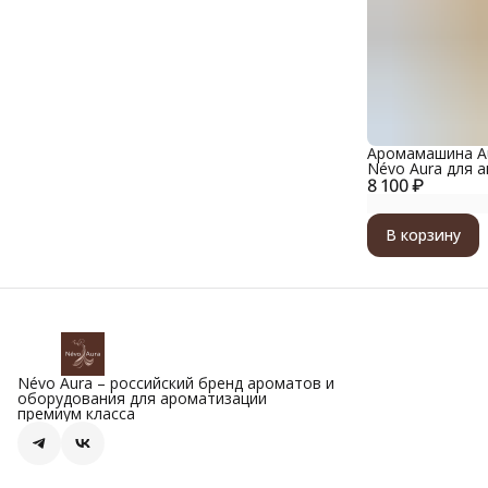
Аромамашина Au
Névo Aura для 
8 100 ₽
металлический 
золотой
В корзину
Névo Aura – российский бренд ароматов и
оборудования для ароматизации
премиум класса