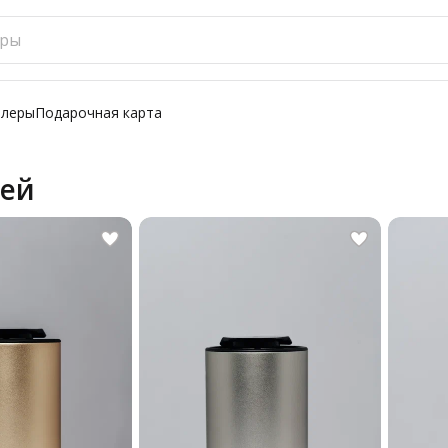
ллеры
Подарочная карта
лей