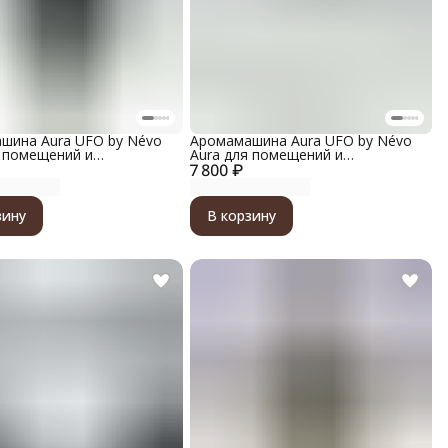
шина Aura UFO by Névo
Аромамашина Aura UFO by Névo
я помещений и
Aura для помещений и
илей, металлический
7 800 ₽
автомобилей, металлический
цвет черный металлик
корпус, цвет серебристый
металлик
зину
В корзину