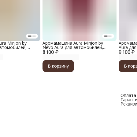
ra Minion by
Аромамашина Aura Minion by
Аромама
автомобилей,
Névo Aura для автомобилей,
Aura дл
корпус, цвет
8 100 ₽
металлический корпус, цвет
9 100 ₽
автомоб
матовый винный красный
корпус, 
В корзину
В кор
Оплата 
Гаранти
Реквиз