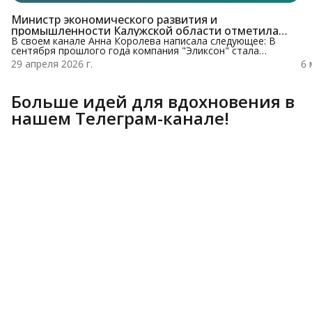
ар
же
Министр экономического развития и
сл
промышленности Калужской области отметила
бе
успехи Névo Aura
В своем канале Анна Королева написала следующее: В
с
сентября прошлого года компания "Эликсон" стала
резидентом технопарка "Обнинск". Через 7 месяцев -
29 апреля 2026 г.
6 
запущена линейка отечественной парфюмерии для
бизнеса под собственным брендом Névo Aura. Продукт
разработан для современных аромамашин и использует
Больше идей для вдохновения в
технологию безводного распыления — более стойкие и
насыщенные ароматы для офисов, общественных прост
нашем Телеграм-канале!