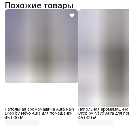
Похожие товары
Напольная аромамашина Aura Rain
Напольная аромамашина 
Drop by Névo Aura для помещений
Drop by Névo Aura для п
45 000 ₽
до 600 кв. м, металлический корпус,
45 000 ₽
до 600 кв. м, металлическ
цвет серый
цвет черный с золотым