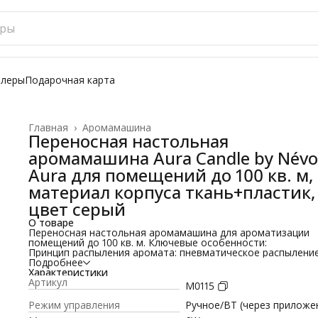
ллеры
Подарочная карта
Главная
›
Аромамашина
Переносная настольная
аромамашина Aura Candle by Névo
Aura для помещений до 100 кв. м,
материал корпуса ткань+пластик,
цвет серый
О товаре
Переносная настольная аромамашина для ароматизации
помещений до 100 кв. м. Ключевые особенности:
Принцип распыления аромата: пневматическое распылени
аромата под действием воздушного насоса
Подробнее
Характеристики
Дизайн в стиле ретро с подсветкой в виде пламени свечи,
Артикул
M0115
может работать без ароматизации в режиме ночника
Режим управления
Ручное/ВТ (через приложе
Ручное управление/Bluetooth (через приложение)