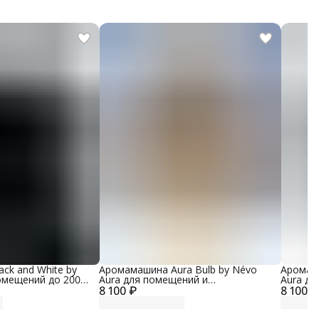
ck and White by
Аромамашина Aura Bulb by Névo
Аромама
омещений до 200
Aura для помещений и
Aura дл
 корпуса пластик,
8 100 ₽
автомобилей, металлический
8 100 ₽
автомо
корпус, цвет матовый золотой
корпус,