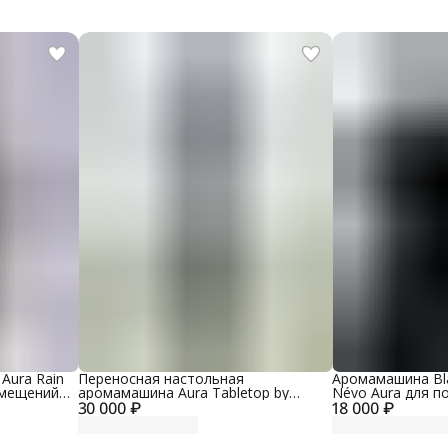
Aura Rain
Переносная настольная
Аромамашина Bla
омещений
аромамашина Aura Tabletop by
Névo Aura для п
ий корпус,
30 000 ₽
Névo Aura для помещений до 100
18 000 ₽
кв. м., материал
кв. м, металлический корпус, цвет
цвет черный
черный глянец