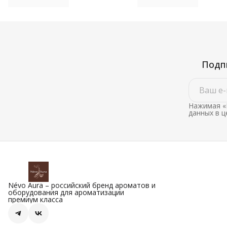
цвет серый
цвет черный с золотым
Подпи
Нажимая «
данных в 
Névo Aura – российский бренд ароматов и
оборудования для ароматизации
премиум класса