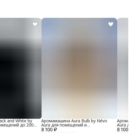
ck and White by
Аромамашина Aura Bulb by Névo
Аромама
омещений до 200
Aura для помещений и
Aura дл
 корпуса пластик,
8 100 ₽
автомобилей, металлический
8 100 ₽
автомо