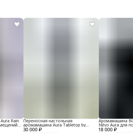
Aura Rain
Переносная настольная
Аромамашина Bla
омещений
аромамашина Aura Tabletop by
Névo Aura для п
ий корпус,
30 000 ₽
Névo Aura для помещений до 100
18 000 ₽
кв. м., материал