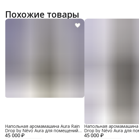
Похожие товары
Напольная аромамашина Aura Rain
Напольная аромамашина 
Drop by Névo Aura для помещений
Drop by Névo Aura для п
45 000 ₽
до 600 кв. м, металлический корпус,
45 000 ₽
до 600 кв. м, металлическ