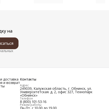
корпус, цвет матовый золотой
корпус,
дку на
саться
ональных
и доставка
Контакты
я и возврат
Адрес
иты
249039, Калужская область, г. Обнинск, ул.
Университетская. д. 2, офис 327, Технопарк
«Обнинск»
Телефон
8 (800) 101-53-16
Режим работы
Пн-Пт, с 10.00 до 19.00