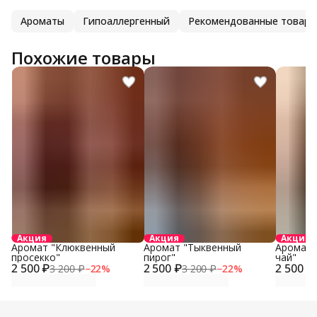
Ароматы
Гипоаллергенный
Рекомендованные товары
Похожие товары
Акция
Акция
Акция
Аромат "Клюквенный
Аромат "Тыквенный
Аромат 
просекко"
пирог"
чай"
2 500 ₽
2 500 ₽
2 500 ₽
3 200 ₽
−
22
%
3 200 ₽
−
22
%