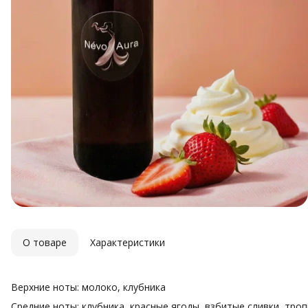
О товаре
Характеристики
Верхние ноты: молоко, клубника
Средние ноты: клубника, красные ягоды, взбитые сливки, тро