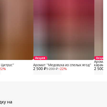
Акция
Акция
Аромат 
 Цитрус"
Аромат "Медовуха из спелых ягод"
караме
2 500 ₽
2 500 
22
%
3 200 ₽
−
22
%
дку на