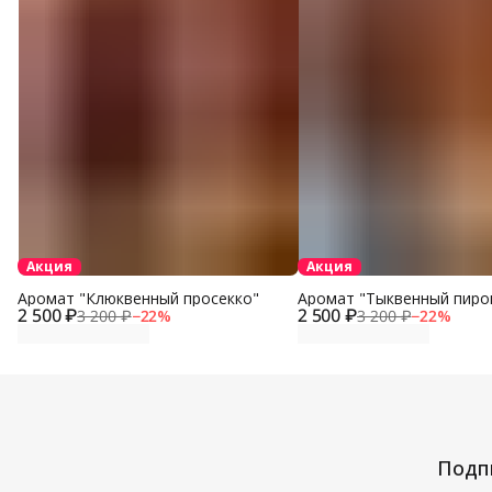
Акция
Акция
Аромат "Клюквенный просекко"
Аромат "Тыквенный пиро
2 500 ₽
2 500 ₽
3 200 ₽
−
22
%
3 200 ₽
−
22
%
Подпи