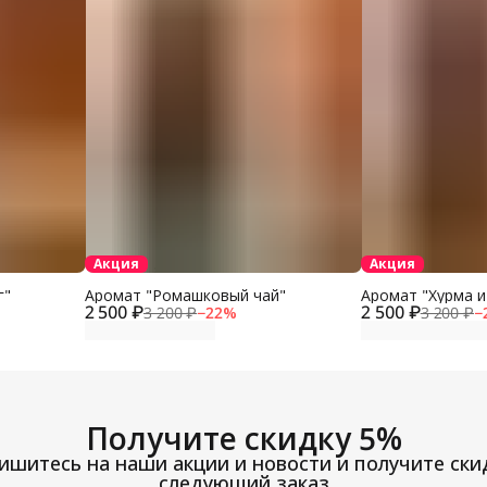
Акция
Акция
г"
Аромат "Ромашковый чай"
Аромат "Хурма и
2 500 ₽
2 500 ₽
3 200 ₽
−
22
%
3 200 ₽
−
Получите скидку 5%
шитесь на наши акции и новости и получите ски
следующий заказ