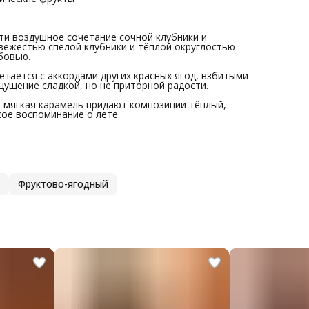
ти воздушное сочетание сочной клубники и
вежестью спелой клубники и тёплой округлостью
бовью.
етается с аккордами других красных ягод, взбитыми
щущение сладкой, но не приторной радости.
и мягкая карамель придают композиции тёплый,
ое воспоминание о лете.
Фруктово-ягодный