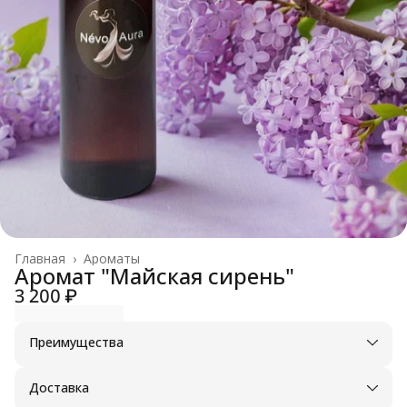
Главная
›
Ароматы
Аромат "Майская сирень"
3 200 ₽
Преимущества
Оплата частями в Сплит
Доставка в пункты выдачи или до двери
Доставка
Удобный возврат