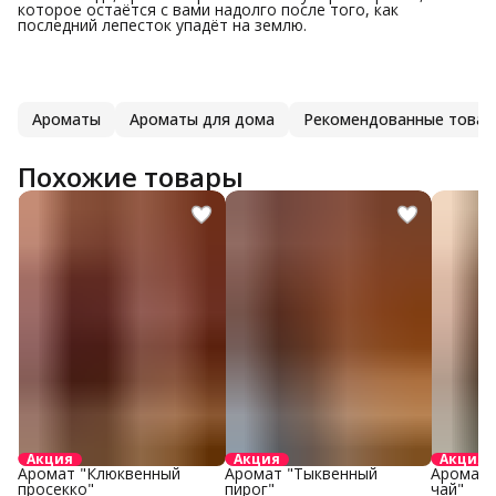
которое остаётся с вами надолго после того, как
последний лепесток упадёт на землю.
Ароматы
Ароматы для дома
Рекомендованные товар
Похожие товары
Акция
Акция
Акция
Аромат "Клюквенный
Аромат "Тыквенный
Аромат 
просекко"
пирог"
чай"