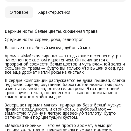
О товаре
Характеристики
Верхние ноты: белые цветы, скошенная трава
Средние ноты: сирень, роза, гелиотроп
Базовые ноты: белый мускус, дубовый мох
Аромат «Майская сирень» — это дыхание весеннего утра,
наполненное светом и цветением. Он начинается с
прозрачной свежести белых цветов и чуть влажной зелени
скошенной травы — будто вы только что вышли в сад, где
всё ещё дрожат капли росы на листьях.
В сердце композиции распускается её душа: пышная, слегка
пудровая сирень, окутанная бархатистой нежностью розы
и мечтательной сладостью гелиотропа. Этот цветочный
трио звучит тепло, но невесомо — как воспоминание о
самом нежном майском дне.
Завершает аромат мягкая, природная база: белый мускус
придаёт воздушность и стойкость, а дубовый мох —
землистую глубину и лёгкую древесную теплоту, будто
оттенок тени под цветущим кустом.
«Майская сирень» — это не просто аромат, а эмоция:
тишина сада, трепет первой весны и умиротворение,