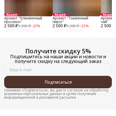
Акция
Акция
Акция
Аромат "Клюквенный
Аромат "Тыквенный
Аромат 
просекко"
пирог"
чай"
2 500 ₽
2 500 ₽
2 500 ₽
3 200 ₽
−
22
%
3 200 ₽
−
22
%
Получите скидку 5%
Подпишитесь на наши акции и новости и
получите скидку на следующий заказ
Подписаться
Нажимая «Подписаться», вы даете согласие на обработку
указанных персональных данных в целях получения
информационной и рекламной рассылки