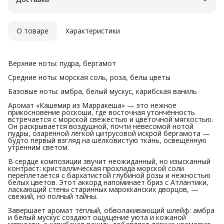
Удобный возврат
О товаре
Характеристики
Верхние ноты: пудра, бергамот
Средние ноты: морская соль, роза, белы цветы
Базовые ноты: амбра, белый мускус, карибская ваниль
Аромат «Кашемир из Марракеша» — это нежное
прикосновение роскоши, где восточная утончённость
встречается с морской свежестью и цветочной мягкостью.
Он раскрывается воздушной, почти невесомой нотой
пудры, озарённой лёгкой цитрусовой искрой бергамота —
будто первый взгляд на шёлковистую ткань, освещённую
утренним светом.
В сердце композиции звучит неожиданный, но изысканный
контраст: кристаллическая прохлада морской соли
переплетается с бархатистой глубиной розы и нежностью
белых цветов. Этот аккорд напоминает бриз с Атлантики,
ласкающий стены старинных марокканских дворцов, —
свежий, но полный тайны.
Завершает аромат тёплый, обволакивающий шлейф: амбра
и белый мускус создают ощущение уюта и кожаной