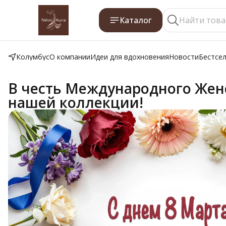
Каталог
Колумбус
О компании
Идеи для вдохновения
Новости
Бестсе
В честь Международного Женс
нашей коллекции!